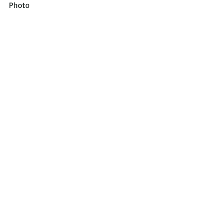
Photo
Commentaires
Rédigez un commentaire...